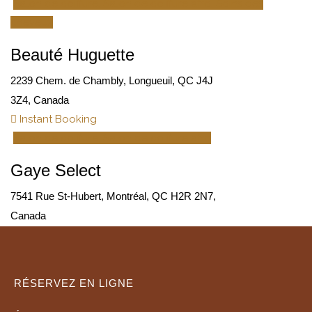
Salon de coiffure, Salon de coiffure afro, Soins des
cheveux
Beauté Huguette
2239 Chem. de Chambly, Longueuil, QC J4J
3Z4, Canada
Instant Booking
Salon de coiffure, Salon de coiffure afro
Gaye Select
7541 Rue St-Hubert, Montréal, QC H2R 2N7,
Canada
RÉSERVEZ EN LIGNE