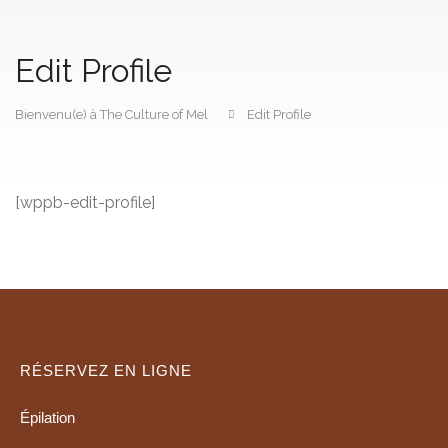
Edit Profile
Bienvenu(e) à The Culture of Mel
Edit Profile
[wppb-edit-profile]
RÉSERVEZ EN LIGNE
Épilation