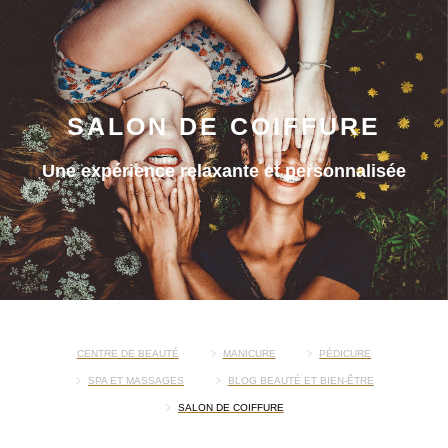
SALON DE COIFFURE
Une expérience relaxante et personnalisée
CENTRE DE BEAUTÉ
MANICURE
PÉDICURE
SPA ET MASSAGES
BLOG BEAUTÉ ET BIEN-ÊTRE
SALON DE COIFFURE