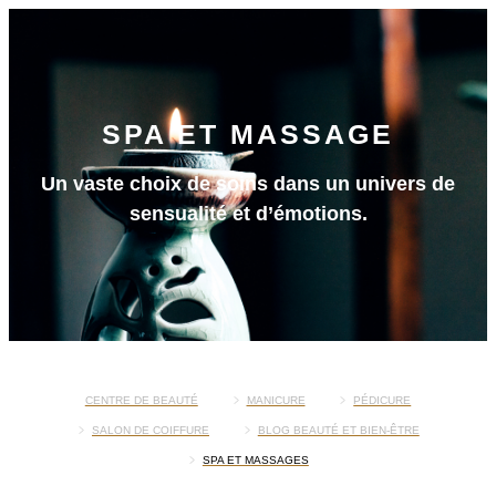
SPA ET MASSAGE
Un vaste choix de soins dans un univers de
sensualité et d’émotions.
CENTRE DE BEAUTÉ
MANICURE
PÉDICURE
SALON DE COIFFURE
BLOG BEAUTÉ ET BIEN-ÊTRE
SPA ET MASSAGES